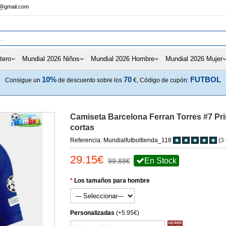
s@gmail.com
tero
Mundial 2026 Niños
Mundial 2026 Hombre
Mundial 2026 Mujer
10%
70
FUTBOL
Consigue un
de descuento sobre los
€, Código de cupón:
Camiseta Barcelona Ferran Torres #7 Pr
cortas
Referencia: Mundialfutboltienda_118
(
3
29.15€
En Stock
99.88€
Los tamaños para hombre
Personalizadas
(+5.95€)