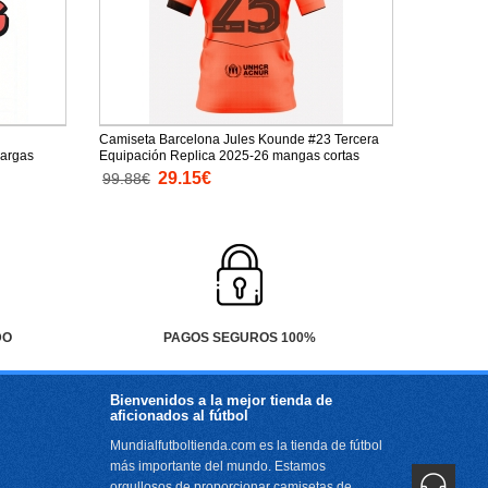
Camiseta Barcelona Jules Kounde #23 Tercera
largas
Equipación Replica 2025-26 mangas cortas
29.15€
99.88€
DO
PAGOS SEGUROS 100%
Bienvenidos a la mejor tienda de
aficionados al fútbol
Mundialfutboltienda.com es la tienda de fútbol
más importante del mundo. Estamos
orgullosos de proporcionar camisetas de