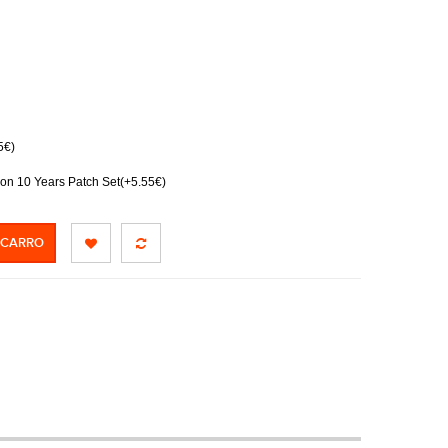
5€)
on 10 Years Patch Set(+5.55€)
 CARRO