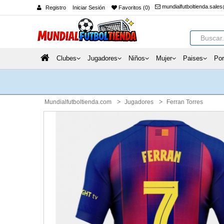
mundialfutboltienda.sale
Registro
Iniciar Sesión
Favoritos (0)
Clubes
Jugadores
Niños
Mujer
Paises
Por
Mundialfutboltienda.com
Jugadores
Ferran Torres