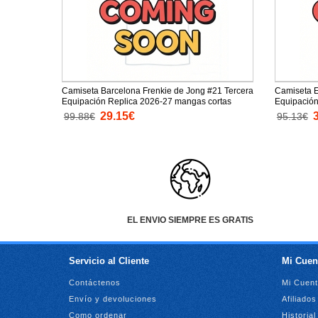
Camiseta Barcelona Frenkie de Jong #21 Tercera
Camiseta E
Equipación Replica 2026-27 mangas cortas
Equipación
mangas co
29.15€
99.88€
95.13€
EL ENVIO SIEMPRE ES GRATIS
Servicio al Cliente
Mi Cuen
Contáctenos
Mi Cuen
Envío y devoluciones
Afiliados
Como ordenar
Historia