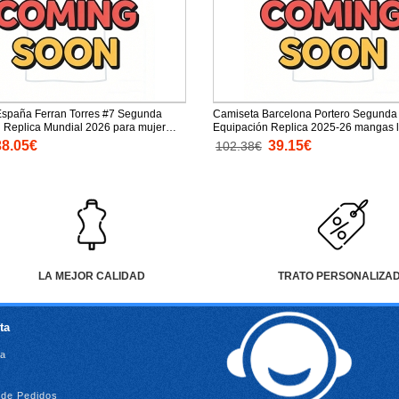
spaña Ferran Torres #7 Segunda
Camiseta Barcelona Portero Segunda
 Replica Mundial 2026 para mujer
Equipación Replica 2025-26 mangas 
rtas
38.05€
39.15€
102.38€
LA MEJOR CALIDAD
TRATO PERSONALIZA
ta
ta
l de Pedidos