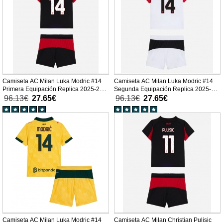
Camiseta AC Milan Luka Modric #14
Camiseta AC Milan Luka Modric #14
Primera Equipación Replica 2025-26
Segunda Equipación Replica 2025-26
para niños mangas cortas (+
para niños mangas cortas (+
96.13€
27.65€
96.13€
27.65€
Pantalones cortos)
Pantalones cortos)
Camiseta AC Milan Luka Modric #14
Camiseta AC Milan Christian Pulisic