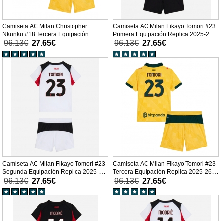
Camiseta AC Milan Christopher
Camiseta AC Milan Fikayo Tomori #23
Nkunku #18 Tercera Equipación
Primera Equipación Replica 2025-26
Replica 2025-26 para niños mangas
para niños mangas cortas (+
96.13€
27.65€
96.13€
27.65€
cortas (+ Pantalones cortos)
Pantalones cortos)
Camiseta AC Milan Fikayo Tomori #23
Camiseta AC Milan Fikayo Tomori #23
Segunda Equipación Replica 2025-26
Tercera Equipación Replica 2025-26
para niños mangas cortas (+
para niños mangas cortas (+
96.13€
27.65€
96.13€
27.65€
Pantalones cortos)
Pantalones cortos)