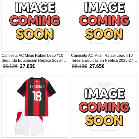
Camiseta AC Milan Rafael Leao #10
Camiseta AC Milan Rafael Leao #10
Segunda Equipación Replica 2026-27
Tercera Equipación Replica 2026-27
para niños mangas cortas (+
para niños mangas cortas (+
96.13€
27.65€
96.13€
27.65€
Pantalones cortos)
Pantalones cortos)