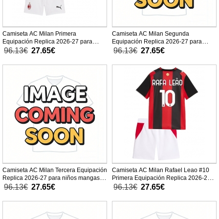
Camiseta AC Milan Primera
Camiseta AC Milan Segunda
Equipación Replica 2026-27 para
Equipación Replica 2026-27 para
niños mangas cortas (+ Pantalones
niños mangas cortas (+ Pantalones
96.13€
27.65€
96.13€
27.65€
cortos)
cortos)
Camiseta AC Milan Tercera Equipación
Camiseta AC Milan Rafael Leao #10
Replica 2026-27 para niños mangas
Primera Equipación Replica 2026-27
cortas (+ Pantalones cortos)
para niños mangas cortas (+
96.13€
27.65€
96.13€
27.65€
Pantalones cortos)