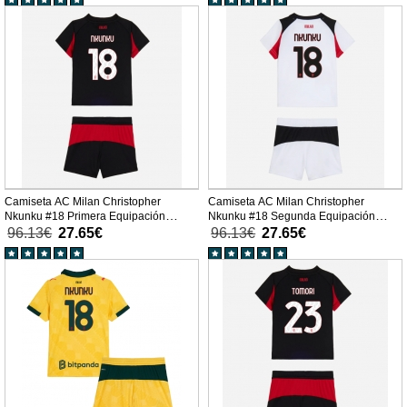
Camiseta AC Milan Christopher
Camiseta AC Milan Christopher
Nkunku #18 Primera Equipación
Nkunku #18 Segunda Equipación
Replica 2025-26 para niños mangas
Replica 2025-26 para niños mangas
96.13€
27.65€
96.13€
27.65€
cortas (+ Pantalones cortos)
cortas (+ Pantalones cortos)