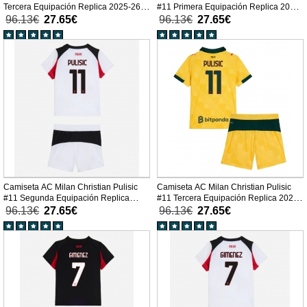
Tercera Equipación Replica 2025-26
#11 Primera Equipación Replica 2025-
para niños mangas cortas (+
26 para niños mangas cortas (+
96.13€
27.65€
96.13€
27.65€
Pantalones cortos)
Pantalones cortos)
Camiseta AC Milan Christian Pulisic
Camiseta AC Milan Christian Pulisic
#11 Segunda Equipación Replica
#11 Tercera Equipación Replica 2025-
2025-26 para niños mangas cortas (+
26 para niños mangas cortas (+
96.13€
27.65€
96.13€
27.65€
Pantalones cortos)
Pantalones cortos)