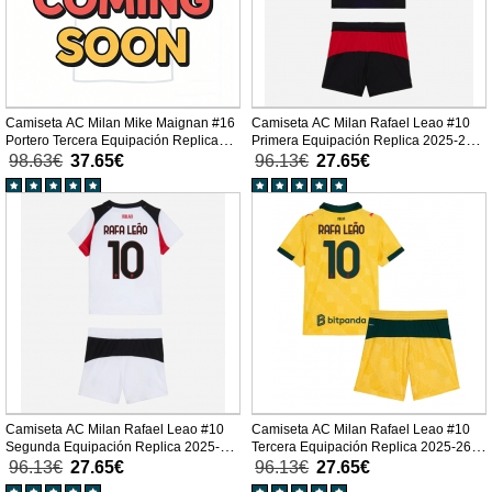
Camiseta AC Milan Mike Maignan #16
Camiseta AC Milan Rafael Leao #10
Portero Tercera Equipación Replica
Primera Equipación Replica 2025-26
2025-26 para niños mangas largas (+
para niños mangas cortas (+
98.63€
37.65€
96.13€
27.65€
Pantalones cortos)
Pantalones cortos)
Camiseta AC Milan Rafael Leao #10
Camiseta AC Milan Rafael Leao #10
Segunda Equipación Replica 2025-26
Tercera Equipación Replica 2025-26
para niños mangas cortas (+
para niños mangas cortas (+
96.13€
27.65€
96.13€
27.65€
Pantalones cortos)
Pantalones cortos)