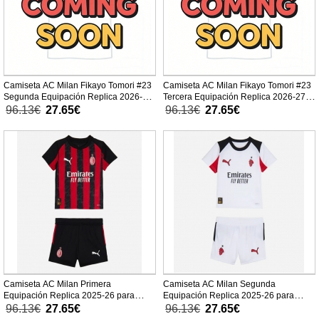
Camiseta AC Milan Fikayo Tomori #23
Camiseta AC Milan Fikayo Tomori #23
Segunda Equipación Replica 2026-27
Tercera Equipación Replica 2026-27
para niños mangas cortas (+
para niños mangas cortas (+
96.13€
27.65€
96.13€
27.65€
Pantalones cortos)
Pantalones cortos)
Camiseta AC Milan Primera
Camiseta AC Milan Segunda
Equipación Replica 2025-26 para
Equipación Replica 2025-26 para
niños mangas cortas (+ Pantalones
niños mangas cortas (+ Pantalones
96.13€
27.65€
96.13€
27.65€
cortos)
cortos)