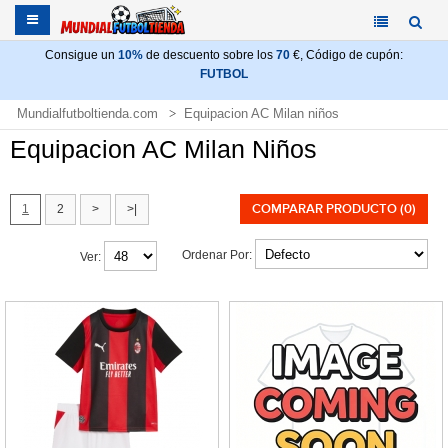
Consigue un
10%
de descuento sobre los
70
€, Código de cupón:
FUTBOL
Mundialfutboltienda.com
Equipacion AC Milan niños
Equipacion AC Milan Niños
COMPARAR PRODUCTO (0)
1
2
>
>|
Ordenar Por:
Ver: