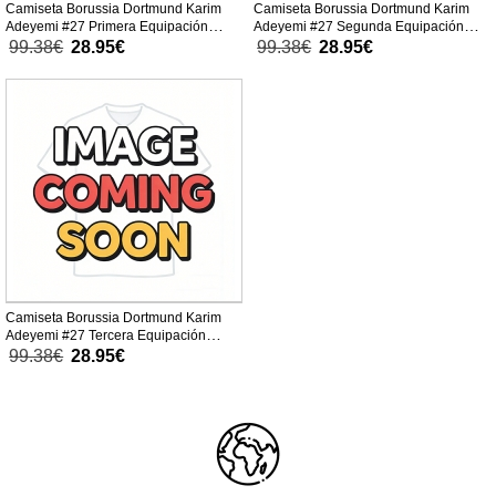
Camiseta Borussia Dortmund Karim
Camiseta Borussia Dortmund Karim
Adeyemi #27 Primera Equipación
Adeyemi #27 Segunda Equipación
Replica 2025-26 para mujer mangas
Replica 2025-26 para mujer mangas
99.38€
28.95€
99.38€
28.95€
cortas
cortas
Camiseta Borussia Dortmund Karim
Adeyemi #27 Tercera Equipación
Replica 2025-26 para mujer mangas
99.38€
28.95€
cortas