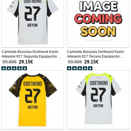
Camiseta Borussia Dortmund Karim
Camiseta Borussia Dortmund Karim
Adeyemi #27 Segunda Equipación
Adeyemi #27 Tercera Equipación
Replica 2025-26 mangas cortas
Replica 2025-26 mangas cortas
99.88€
29.15€
99.88€
29.15€