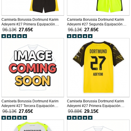
Camiseta Borussia Dortmund Karim
Camiseta Borussia Dortmund Karim
Adeyemi #27 Primera Equipación
Adeyemi #27 Segunda Equipación
Replica 2025-26 para niños mangas
Replica 2025-26 para niños mangas
96.13€
27.65€
96.13€
27.65€
cortas (+ Pantalones cortos)
cortas (+ Pantalones cortos)
Camiseta Borussia Dortmund Karim
Camiseta Borussia Dortmund Karim
Adeyemi #27 Tercera Equipación
Adeyemi #27 Primera Equipación
Replica 2025-26 para niños mangas
Replica 2025-26 mangas cortas
96.13€
27.65€
99.88€
29.15€
cortas (+ Pantalones cortos)