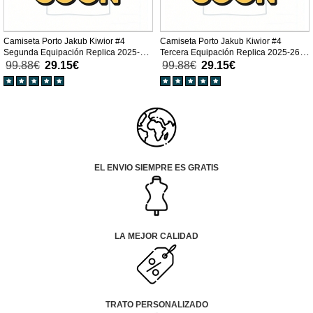
Camiseta Porto Jakub Kiwior #4
Camiseta Porto Jakub Kiwior #4
Segunda Equipación Replica 2025-26
Tercera Equipación Replica 2025-26
mangas cortas
mangas cortas
99.88€
29.15€
99.88€
29.15€
EL ENVIO SIEMPRE ES GRATIS
LA MEJOR CALIDAD
TRATO PERSONALIZADO