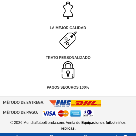
LA MEJOR CALIDAD
TRATO PERSONALIZADO
PAGOS SEGUROS 100%
MÉTODO DE ENTREGA:
MÉTODO DE PAGO:
© 2026 Mundialfutboltienda.com. Venta de
Equipaciones futbol niños
replicas
.