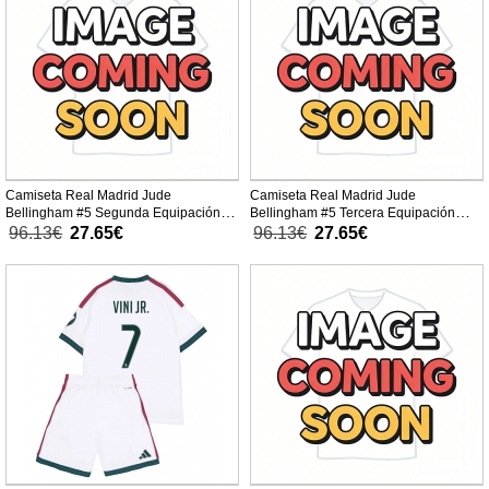
Camiseta Real Madrid Jude
Camiseta Real Madrid Jude
Bellingham #5 Segunda Equipación
Bellingham #5 Tercera Equipación
Replica 2026-27 para niños mangas
Replica 2026-27 para niños mangas
96.13€
27.65€
96.13€
27.65€
cortas (+ Pantalones cortos)
cortas (+ Pantalones cortos)