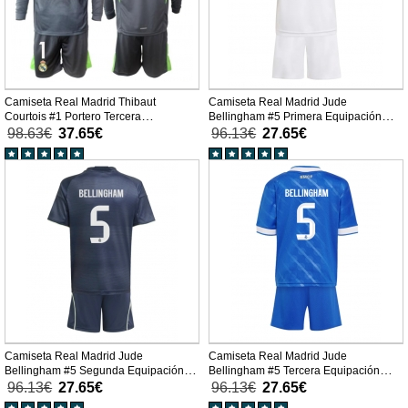
Camiseta Real Madrid Thibaut
Camiseta Real Madrid Jude
Courtois #1 Portero Tercera
Bellingham #5 Primera Equipación
Equipación Replica 2025-26 para
Replica 2025-26 para niños mangas
98.63€
37.65€
96.13€
27.65€
niños mangas largas (+ Pantalones
cortas (+ Pantalones cortos)
cortos)
Camiseta Real Madrid Jude
Camiseta Real Madrid Jude
Bellingham #5 Segunda Equipación
Bellingham #5 Tercera Equipación
Replica 2025-26 para niños mangas
Replica 2025-26 para niños mangas
96.13€
27.65€
96.13€
27.65€
cortas (+ Pantalones cortos)
cortas (+ Pantalones cortos)