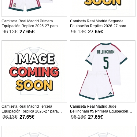
Camiseta Real Madrid Primera
Camiseta Real Madrid Segunda
Equipación Replica 2026-27 para
Equipación Replica 2026-27 para
niños mangas cortas (+ Pantalones
niños mangas cortas (+ Pantalones
96.13€
27.65€
96.13€
27.65€
cortos)
cortos)
Camiseta Real Madrid Tercera
Camiseta Real Madrid Jude
Equipación Replica 2026-27 para
Bellingham #5 Primera Equipación
niños mangas cortas (+ Pantalones
Replica 2026-27 para niños mangas
96.13€
27.65€
96.13€
27.65€
cortos)
cortas (+ Pantalones cortos)