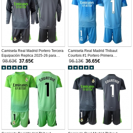
Camiseta Real Madrid Portero Tercera
Camiseta Real Madrid Thibaut
Equipación Replica 2025-26 para
Courtois #1 Portero Primera
niños mangas largas (+ Pantalones
Equipación Replica 2025-26 para
98.63€
37.65€
96.13€
36.65€
cortos)
niños mangas cortas (+ Pantalones
cortos)