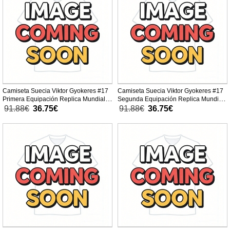
Camiseta Suecia Viktor Gyokeres #17
Camiseta Suecia Viktor Gyokeres #17
Primera Equipación Replica Mundial
Segunda Equipación Replica Mundial
2026 para niños mangas cortas (+
2026 para niños mangas cortas (+
91.88€
36.75€
91.88€
36.75€
Pantalones cortos)
Pantalones cortos)