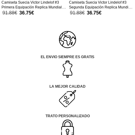
Camiseta Suecia Victor Lindelof #3
Camiseta Suecia Victor Lindelof #3
Primera Equipación Replica Mundial
Segunda Equipación Replica Mundial
2026 para niños mangas cortas (+
2026 para niños mangas cortas (+
91.88€
36.75€
91.88€
36.75€
Pantalones cortos)
Pantalones cortos)
EL ENVIO SIEMPRE ES GRATIS
LA MEJOR CALIDAD
TRATO PERSONALIZADO