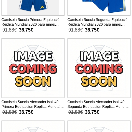
Camiseta Suecia Primera Equipación
Camiseta Suecia Segunda Equipación
Replica Mundial 2026 para niños
Replica Mundial 2026 para niños
mangas cortas (+ Pantalones cortos)
mangas cortas (+ Pantalones cortos)
91.88€
36.75€
91.88€
36.75€
Camiseta Suecia Alexander Isak #9
Camiseta Suecia Alexander Isak #9
Primera Equipación Replica Mundial
Segunda Equipación Replica Mundial
2026 para niños mangas cortas (+
2026 para niños mangas cortas (+
91.88€
36.75€
91.88€
36.75€
Pantalones cortos)
Pantalones cortos)