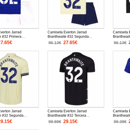
verton Jarrad
Camiseta Everton Jarrad
Camiseta E
e #32 Primera
Branthwaite #32 Segunda
Branthwait
 Replica 2025-26 para
Equipación Replica 2025-26 para
Equipació
27.65€
27.65€
96.13€
96.13€
as cortas (+ Pantalones
niños mangas cortas (+ Pantalones
niños mang
cortos)
cortos)
verton Jarrad
Camiseta Everton Jarrad
Camiseta E
te #32 Segunda
Branthwaite #32 Tercera
Branthwait
 Replica 2025-26
Equipación Replica 2025-26
Equipació
29.15€
29.15€
99.88€
99.38€
rtas
mangas cortas
mujer man