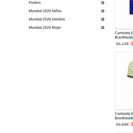
Portero
Mundial 2026 Niños
Mundial 2026 Hombre
Mundial 2026 Mujer
Camiseta E
Branthwait
Equipación
96.13€
niños mang
cortos)
Camiseta E
Branthwai
Equipación
99.88€
mangas co