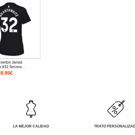
verton Jarrad
e #32 Tercera
 Replica 2025-26 para
28.95€
as cortas
LA MEJOR CALIDAD
TRATO PERSONALIZA