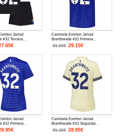
verton Jarrad
Camiseta Everton Jarrad
e #32 Tercera
Branthwaite #32 Primera
n Replica 2025-26 para
Equipación Replica 2025-26
27.65€
29.15€
99.88€
as cortas (+ Pantalones
mangas cortas
verton Jarrad
Camiseta Everton Jarrad
e #32 Primera
Branthwaite #32 Segunda
n Replica 2025-26 para
Equipación Replica 2025-26 para
28.95€
28.95€
99.38€
gas cortas
mujer mangas cortas