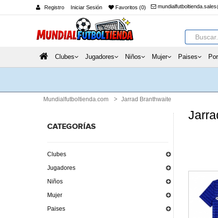
mundialfutboltienda.sale
Registro
Iniciar Sesión
Favoritos (0)
Clubes
Jugadores
Niños
Mujer
Paises
Por
Mundialfutboltienda.com
Jarrad Branthwaite
Jarra
CATEGORÍAS
Clubes
Jugadores
Niños
Mujer
Paises