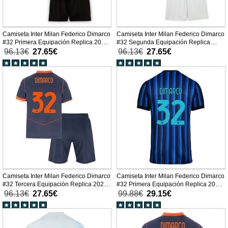
Camiseta Inter Milan Federico Dimarco
Camiseta Inter Milan Federico Dimarco
#32 Primera Equipación Replica 2025-
#32 Segunda Equipación Replica
26 para niños mangas cortas (+
2025-26 para niños mangas cortas (+
96.13€
27.65€
96.13€
27.65€
Pantalones cortos)
Pantalones cortos)
Camiseta Inter Milan Federico Dimarco
Camiseta Inter Milan Federico Dimarco
#32 Tercera Equipación Replica 2025-
#32 Primera Equipación Replica 2025-
26 para niños mangas cortas (+
26 mangas cortas
96.13€
27.65€
99.88€
29.15€
Pantalones cortos)