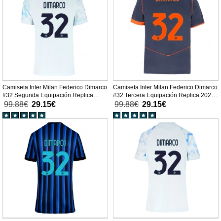
Camiseta Inter Milan Federico Dimarco
Camiseta Inter Milan Federico Dimarco
#32 Segunda Equipación Replica
#32 Tercera Equipación Replica 2025-
2025-26 mangas cortas
26 mangas cortas
99.88€
29.15€
99.88€
29.15€