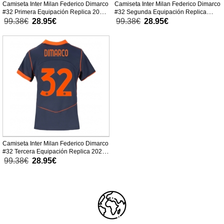
Camiseta Inter Milan Federico Dimarco
Camiseta Inter Milan Federico Dimarco
#32 Primera Equipación Replica 2025-
#32 Segunda Equipación Replica
26 para mujer mangas cortas
2025-26 para mujer mangas cortas
99.38€
28.95€
99.38€
28.95€
Camiseta Inter Milan Federico Dimarco
#32 Tercera Equipación Replica 2025-
26 para mujer mangas cortas
99.38€
28.95€