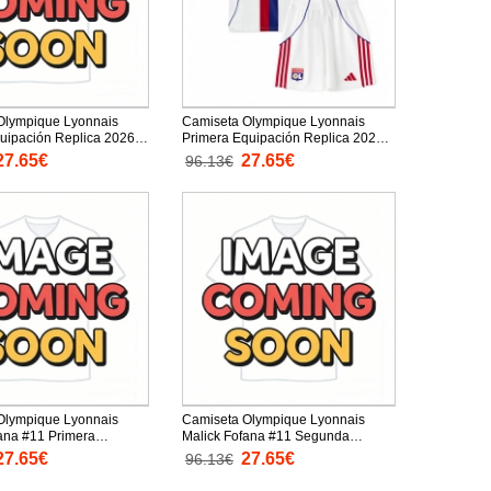
Olympique Lyonnais
Camiseta Olympique Lyonnais
uipación Replica 2026-
Primera Equipación Replica 2025-
ños mangas cortas (+
26 para niños mangas cortas (+
27.65€
27.65€
96.13€
 cortos)
Pantalones cortos)
Olympique Lyonnais
Camiseta Olympique Lyonnais
ana #11 Primera
Malick Fofana #11 Segunda
n Replica 2025-26 para
Equipación Replica 2025-26 para
27.65€
27.65€
96.13€
as cortas (+ Pantalones
niños mangas cortas (+ Pantalones
cortos)