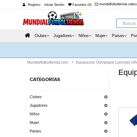
mundialfutboltienda.sale
Registro
Iniciar Sesión
Favoritos (0)
Clubes
Jugadores
Niños
Mujer
Paises
Por
Mundialfutboltienda.com
Equipacion Olympique Lyonnais niñ
Equi
CATEGORÍAS
Clubes
Jugadores
Niños
Mujer
Paises