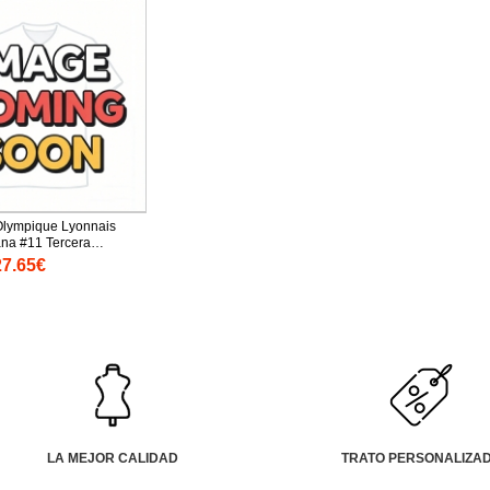
Olympique Lyonnais
ana #11 Tercera
 Replica 2025-26 para
27.65€
as cortas (+ Pantalones
LA MEJOR CALIDAD
TRATO PERSONALIZA