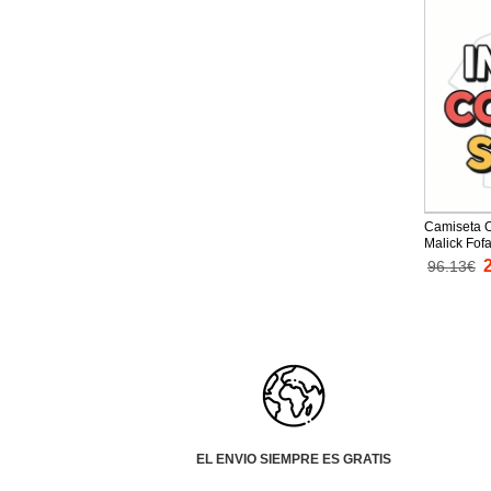
Camiseta 
Malick Fof
Equipación
96.13€
niños mang
cortos)
EL ENVIO SIEMPRE ES GRATIS