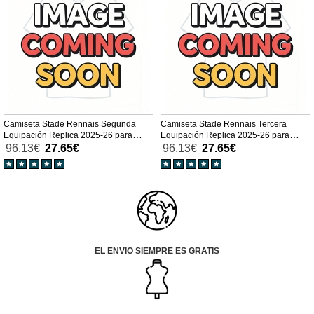
Camiseta Stade Rennais Segunda
Camiseta Stade Rennais Tercera
Equipación Replica 2025-26 para
Equipación Replica 2025-26 para
niños mangas cortas (+ Pantalones
niños mangas cortas (+ Pantalones
96.13€
27.65€
96.13€
27.65€
cortos)
cortos)
EL ENVIO SIEMPRE ES GRATIS