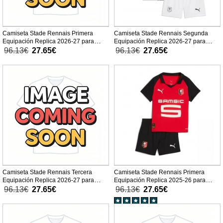
Camiseta Stade Rennais Primera
Camiseta Stade Rennais Segunda
Equipación Replica 2026-27 para
Equipación Replica 2026-27 para
niños mangas cortas (+ Pantalones
niños mangas cortas (+ Pantalones
96.13€
27.65€
96.13€
27.65€
cortos)
cortos)
Camiseta Stade Rennais Tercera
Camiseta Stade Rennais Primera
Equipación Replica 2026-27 para
Equipación Replica 2025-26 para
niños mangas cortas (+ Pantalones
niños mangas cortas (+ Pantalones
96.13€
27.65€
96.13€
27.65€
cortos)
cortos)