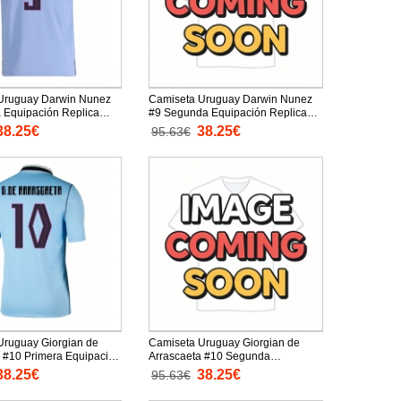
Uruguay Darwin Nunez
Camiseta Uruguay Darwin Nunez
 Equipación Replica
#9 Segunda Equipación Replica
026 mangas cortas
Mundial 2026 mangas cortas
38.25€
38.25€
95.63€
Uruguay Giorgian de
Camiseta Uruguay Giorgian de
 #10 Primera Equipación
Arrascaeta #10 Segunda
undial 2026 mangas
Equipación Replica Mundial 2026
38.25€
38.25€
95.63€
mangas cortas