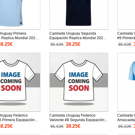
Uruguay Primera
Camiseta Uruguay Segunda
Camiseta 
 Replica Mundial 2026
Equipación Replica Mundial 2026
#9 Primera
rtas
mangas cortas
Mundial 2
38.25€
38.25€
95.63€
95.63€
Uruguay Federico
Camiseta Uruguay Federico
Camiseta 
8 Primera Equipación
Valverde #8 Segunda Equipación
Arrascaeta
undial 2026 mangas
Replica Mundial 2026 mangas
Replica M
38.25€
38.25€
95.63€
95.63€
cortas
cortas