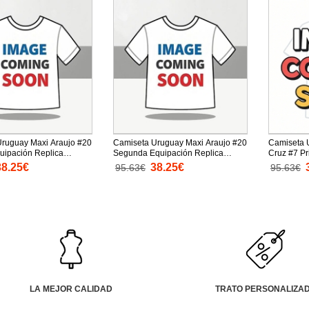
ruguay Maxi Araujo #20
Camiseta Uruguay Maxi Araujo #20
Camiseta U
uipación Replica
Segunda Equipación Replica
Cruz #7 P
26 mangas cortas
Mundial 2026 mangas cortas
Replica M
38.25€
38.25€
95.63€
95.63€
cortas
LA MEJOR CALIDAD
TRATO PERSONALIZA