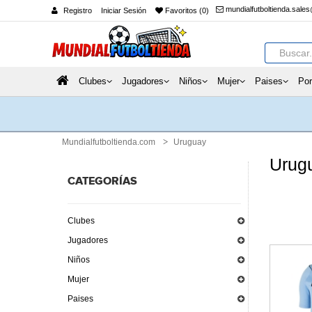
mundialfutboltienda.sale
Registro
Iniciar Sesión
Favoritos (0)
Clubes
Jugadores
Niños
Mujer
Paises
Por
Mundialfutboltienda.com
Uruguay
Urug
CATEGORÍAS
Clubes
Jugadores
Niños
Mujer
Paises