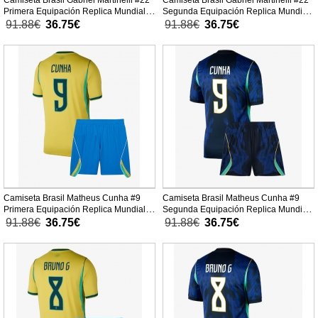
Camiseta Brasil Gabriel Martinelli #22
Camiseta Brasil Gabriel Martinelli #22
Primera Equipación Replica Mundial
Segunda Equipación Replica Mundial
2026 para niños mangas cortas (+
2026 para niños mangas cortas (+
91.88€
36.75€
91.88€
36.75€
Pantalones cortos)
Pantalones cortos)
Camiseta Brasil Matheus Cunha #9
Camiseta Brasil Matheus Cunha #9
Primera Equipación Replica Mundial
Segunda Equipación Replica Mundial
2026 para niños mangas cortas (+
2026 para niños mangas cortas (+
91.88€
36.75€
91.88€
36.75€
Pantalones cortos)
Pantalones cortos)