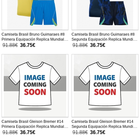
Camiseta Brasil Bruno Guimaraes #8
Camiseta Brasil Bruno Guimaraes #8
Primera Equipación Replica Mundial
Segunda Equipación Replica Mundial
2026 para niños mangas cortas (+
2026 para niños mangas cortas (+
91.88€
36.75€
91.88€
36.75€
Pantalones cortos)
Pantalones cortos)
Camiseta Brasil Gleison Bremer #14
Camiseta Brasil Gleison Bremer #14
Primera Equipación Replica Mundial
Segunda Equipación Replica Mundial
2026 para niños mangas cortas (+
2026 para niños mangas cortas (+
91.88€
36.75€
91.88€
36.75€
Pantalones cortos)
Pantalones cortos)