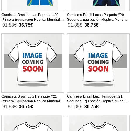
Camiseta Brasil Lucas Paqueta #20
Camiseta Brasil Lucas Paqueta #20
Primera Equipación Replica Mundial
Segunda Equipación Replica Mundial
2026 para niños mangas cortas (+
2026 para niños mangas cortas (+
91.88€
36.75€
91.88€
36.75€
Pantalones cortos)
Pantalones cortos)
Camiseta Brasil Luiz Henrique #21
Camiseta Brasil Luiz Henrique #21
Primera Equipación Replica Mundial
Segunda Equipación Replica Mundial
2026 para niños mangas cortas (+
2026 para niños mangas cortas (+
91.88€
36.75€
91.88€
36.75€
Pantalones cortos)
Pantalones cortos)