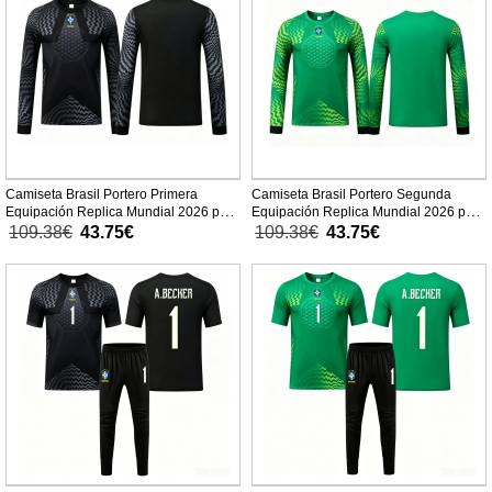
Camiseta Brasil Portero Primera
Camiseta Brasil Portero Segunda
Equipación Replica Mundial 2026 para
Equipación Replica Mundial 2026 para
niños mangas largas (+ Pantalones
niños mangas largas (+ Pantalones
109.38€
43.75€
109.38€
43.75€
cortos)
cortos)