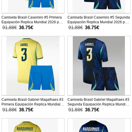
Camiseta Brasil Casemiro #5 Primera
Camiseta Brasil Casemiro #5 Segunda
Equipación Replica Mundial 2026 para
Equipación Replica Mundial 2026 para
niños mangas cortas (+ Pantalones
niños mangas cortas (+ Pantalones
91.88€
36.75€
91.88€
36.75€
cortos)
cortos)
Camiseta Brasil Gabriel Magalhaes #3
Camiseta Brasil Gabriel Magalhaes #3
Primera Equipación Replica Mundial
Segunda Equipación Replica Mundial
2026 para niños mangas cortas (+
2026 para niños mangas cortas (+
91.88€
36.75€
91.88€
36.75€
Pantalones cortos)
Pantalones cortos)