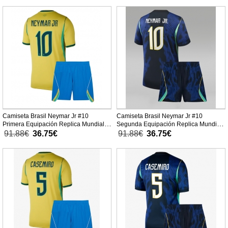
Camiseta Brasil Neymar Jr #10
Camiseta Brasil Neymar Jr #10
Primera Equipación Replica Mundial
Segunda Equipación Replica Mundial
2026 para niños mangas cortas (+
2026 para niños mangas cortas (+
91.88€
36.75€
91.88€
36.75€
Pantalones cortos)
Pantalones cortos)