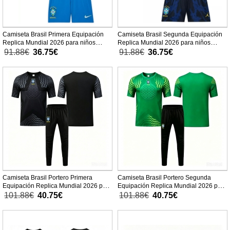
Camiseta Brasil Primera Equipación
Camiseta Brasil Segunda Equipación
Replica Mundial 2026 para niños
Replica Mundial 2026 para niños
mangas cortas (+ Pantalones cortos)
mangas cortas (+ Pantalones cortos)
91.88€
36.75€
91.88€
36.75€
Camiseta Brasil Portero Primera
Camiseta Brasil Portero Segunda
Equipación Replica Mundial 2026 para
Equipación Replica Mundial 2026 para
niños mangas cortas (+ Pantalones
niños mangas cortas (+ Pantalones
101.88€
40.75€
101.88€
40.75€
cortos)
cortos)