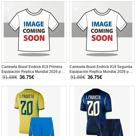
Camiseta Brasil Endrick #19 Primera
Camiseta Brasil Endrick #19 Segunda
Equipación Replica Mundial 2026 para
Equipación Replica Mundial 2026 para
niños mangas cortas (+ Pantalones
niños mangas cortas (+ Pantalones
91.88€
36.75€
91.88€
36.75€
cortos)
cortos)