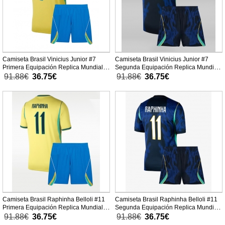
Camiseta Brasil Vinicius Junior #7
Camiseta Brasil Vinicius Junior #7
Primera Equipación Replica Mundial
Segunda Equipación Replica Mundial
2026 para niños mangas cortas (+
2026 para niños mangas cortas (+
91.88€
36.75€
91.88€
36.75€
Pantalones cortos)
Pantalones cortos)
Camiseta Brasil Raphinha Belloli #11
Camiseta Brasil Raphinha Belloli #11
Primera Equipación Replica Mundial
Segunda Equipación Replica Mundial
2026 para niños mangas cortas (+
2026 para niños mangas cortas (+
91.88€
36.75€
91.88€
36.75€
Pantalones cortos)
Pantalones cortos)