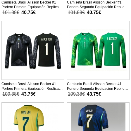
Camiseta Brasil Alisson Becker #1
Camiseta Brasil Alisson Becker #1
Portero Primera Equipación Replica
Portero Segunda Equipación Replica
Mundial 2026 para niños mangas
Mundial 2026 para niños mangas
101.88€
40.75€
101.88€
40.75€
cortas (+ Pantalones cortos)
cortas (+ Pantalones cortos)
Camiseta Brasil Alisson Becker #1
Camiseta Brasil Alisson Becker #1
Portero Primera Equipación Replica
Portero Segunda Equipación Replica
Mundial 2026 para niños mangas
Mundial 2026 para niños mangas
109.38€
43.75€
109.38€
43.75€
largas (+ Pantalones cortos)
largas (+ Pantalones cortos)