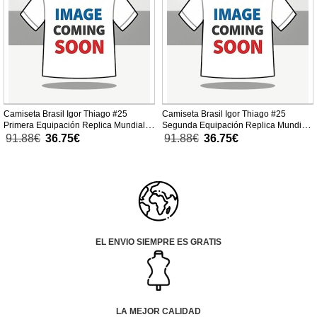
Camiseta Brasil Igor Thiago #25
Camiseta Brasil Igor Thiago #25
Primera Equipación Replica Mundial
Segunda Equipación Replica Mundial
2026 para niños mangas cortas (+
2026 para niños mangas cortas (+
91.88€
36.75€
91.88€
36.75€
Pantalones cortos)
Pantalones cortos)
EL ENVIO SIEMPRE ES GRATIS
LA MEJOR CALIDAD