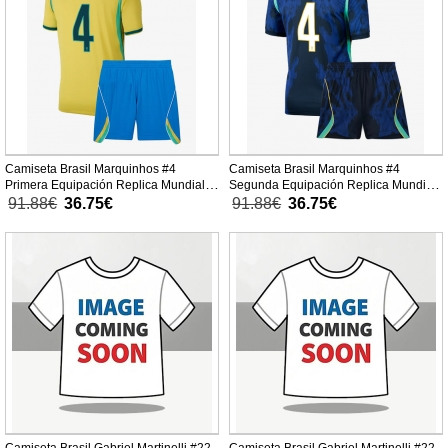
Camiseta Brasil Marquinhos #4
Camiseta Brasil Marquinhos #4
Primera Equipación Replica Mundial
Segunda Equipación Replica Mundial
2026 para niños mangas cortas (+
2026 para niños mangas cortas (+
91.88€
36.75€
91.88€
36.75€
Pantalones cortos)
Pantalones cortos)