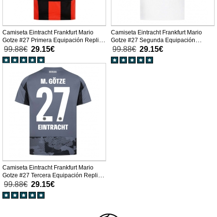
Camiseta Eintracht Frankfurt Mario
Camiseta Eintracht Frankfurt Mario
Gotze #27 Primera Equipación Replica
Gotze #27 Segunda Equipación
2025-26 mangas cortas
Replica 2025-26 mangas cortas
99.88€
29.15€
99.88€
29.15€
Camiseta Eintracht Frankfurt Mario
Gotze #27 Tercera Equipación Replica
2025-26 mangas cortas
99.88€
29.15€