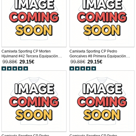
Camiseta Sporting CP Morten
Camiseta Sporting CP Pedro
Hjulmand #42 Tercera Equipación
Goncalves #8 Primera Equipación
Replica 2025-26 mangas cortas
Replica 2025-26 mangas cortas
99.88€
29.15€
99.88€
29.15€