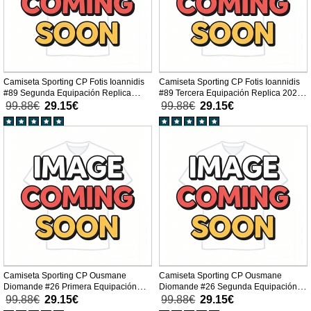
Camiseta Sporting CP Fotis Ioannidis
Camiseta Sporting CP Fotis Ioannidis
#89 Segunda Equipación Replica
#89 Tercera Equipación Replica 2025-
2025-26 mangas cortas
26 mangas cortas
99.88€
29.15€
99.88€
29.15€
Camiseta Sporting CP Ousmane
Camiseta Sporting CP Ousmane
Diomande #26 Primera Equipación
Diomande #26 Segunda Equipación
Replica 2025-26 mangas cortas
Replica 2025-26 mangas cortas
99.88€
29.15€
99.88€
29.15€