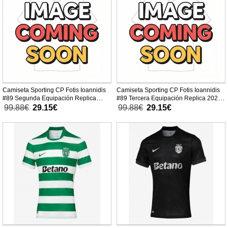
Camiseta Sporting CP Fotis Ioannidis
Camiseta Sporting CP Fotis Ioannidis
#89 Segunda Equipación Replica
#89 Tercera Equipación Replica 2026-
2026-27 mangas cortas
27 mangas cortas
99.88€
29.15€
99.88€
29.15€