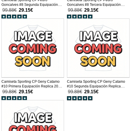
Camiseta Sporting CP Pedro
Camiseta Sporting CP Pedro
Goncalves #8 Segunda Equipación
Goncalves #8 Tercera Equipación
Replica 2025-26 mangas cortas
Replica 2025-26 mangas cortas
99.88€
29.15€
99.88€
29.15€
Camiseta Sporting CP Geny Catamo
Camiseta Sporting CP Geny Catamo
#10 Primera Equipación Replica 2025-
#10 Segunda Equipación Replica
26 mangas cortas
2025-26 mangas cortas
99.88€
29.15€
99.88€
29.15€