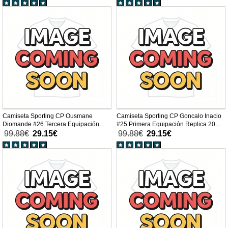
Camiseta Sporting CP Ousmane
Camiseta Sporting CP Goncalo Inacio
Diomande #26 Tercera Equipación
#25 Primera Equipación Replica 2025-
Replica 2025-26 mangas cortas
26 mangas cortas
99.88€
29.15€
99.88€
29.15€