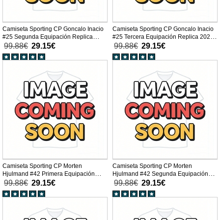
Camiseta Sporting CP Goncalo Inacio
Camiseta Sporting CP Goncalo Inacio
#25 Segunda Equipación Replica
#25 Tercera Equipación Replica 2025-
2025-26 mangas cortas
26 mangas cortas
99.88€
29.15€
99.88€
29.15€
Camiseta Sporting CP Morten
Camiseta Sporting CP Morten
Hjulmand #42 Primera Equipación
Hjulmand #42 Segunda Equipación
Replica 2025-26 mangas cortas
Replica 2025-26 mangas cortas
99.88€
29.15€
99.88€
29.15€