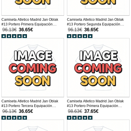
Camiseta Atletico Madrid Jan Oblak
Camiseta Atletico Madrid Jan Oblak
#13 Portero Primera Equipación
#13 Portero Segunda Equipación
Replica 2025-26 para niños mangas
Replica 2025-26 para niños mangas
96.13€
36.65€
96.13€
36.65€
cortas (+ Pantalones cortos)
cortas (+ Pantalones cortos)
Camiseta Atletico Madrid Jan Oblak
Camiseta Atletico Madrid Jan Oblak
#13 Portero Tercera Equipación
#13 Portero Primera Equipación
Replica 2025-26 para niños mangas
Replica 2025-26 para niños mangas
96.13€
36.65€
98.63€
37.65€
cortas (+ Pantalones cortos)
largas (+ Pantalones cortos)