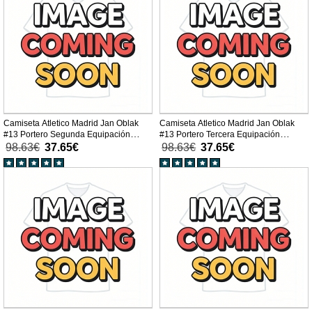
Camiseta Atletico Madrid Jan Oblak
Camiseta Atletico Madrid Jan Oblak
#13 Portero Segunda Equipación
#13 Portero Tercera Equipación
Replica 2025-26 para niños mangas
Replica 2025-26 para niños mangas
98.63€
37.65€
98.63€
37.65€
largas (+ Pantalones cortos)
largas (+ Pantalones cortos)