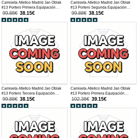
Camiseta Atletico Madrid Jan Oblak
Camiseta Atletico Madrid Jan Oblak
#13 Portero Primera Equipación
#13 Portero Segunda Equipación
Replica 2025-26 mangas cortas
Replica 2025-26 mangas cortas
99.88€
38.15€
99.88€
38.15€
Camiseta Atletico Madrid Jan Oblak
Camiseta Atletico Madrid Jan Oblak
#13 Portero Tercera Equipación
#13 Portero Primera Equipación
Replica 2025-26 mangas cortas
Replica 2025-26 mangas largas
99.88€
38.15€
102.38€
39.15€