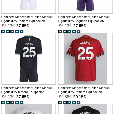
Camiseta Manchester United Manuel
Camiseta Manchester United Manuel
Ugarte #25 Primera Equipación
Ugarte #25 Segunda Equipación
Replica 2025-26 para niños mangas
Replica 2025-26 para niños mangas
96.13€
27.65€
96.13€
27.65€
cortas (+ Pantalones cortos)
cortas (+ Pantalones cortos)
Camiseta Manchester United Manuel
Camiseta Manchester United Manuel
Ugarte #25 Tercera Equipación
Ugarte #25 Primera Equipación
Replica 2025-26 para niños mangas
Replica 2025-26 mangas cortas
96.13€
27.65€
99.88€
29.15€
cortas (+ Pantalones cortos)