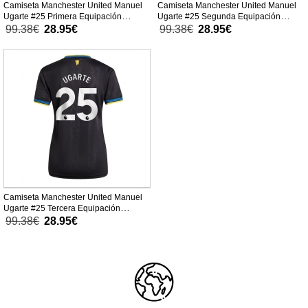
Camiseta Manchester United Manuel
Camiseta Manchester United Manuel
Ugarte #25 Primera Equipación
Ugarte #25 Segunda Equipación
Replica 2025-26 para mujer mangas
Replica 2025-26 para mujer mangas
99.38€
28.95€
99.38€
28.95€
cortas
cortas
Camiseta Manchester United Manuel
Ugarte #25 Tercera Equipación
Replica 2025-26 para mujer mangas
99.38€
28.95€
cortas