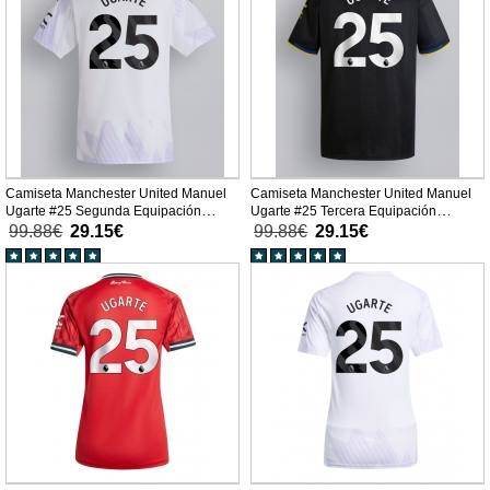
Camiseta Manchester United Manuel
Camiseta Manchester United Manuel
Ugarte #25 Segunda Equipación
Ugarte #25 Tercera Equipación
Replica 2025-26 mangas cortas
Replica 2025-26 mangas cortas
99.88€
29.15€
99.88€
29.15€