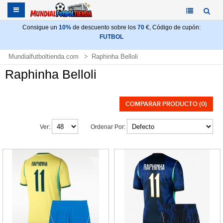
Consigue un
10%
de descuento sobre los
70
€, Código de cupón:
FUTBOL
Mundialfutboltienda.com
Raphinha Belloli
Raphinha Belloli
COMPARAR PRODUCTO (0)
Ver:
Ordenar Por: