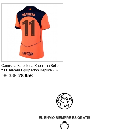
Camiseta Barcelona Raphinha Belloli
#11 Tercera Equipación Replica 2025-
26 para mujer mangas cortas
99.38€
28.95€
EL ENVIO SIEMPRE ES GRATIS