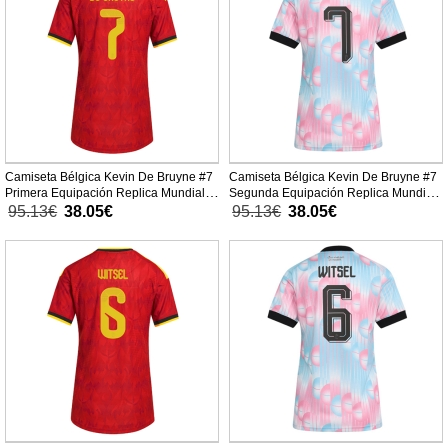
Camiseta Bélgica Kevin De Bruyne #7
Camiseta Bélgica Kevin De Bruyne #7
Primera Equipación Replica Mundial
Segunda Equipación Replica Mundial
2026 para mujer mangas cortas
2026 para mujer mangas cortas
95.13€
38.05€
95.13€
38.05€