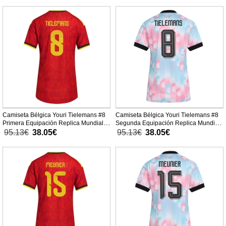
Camiseta Bélgica Youri Tielemans #8
Camiseta Bélgica Youri Tielemans #8
Primera Equipación Replica Mundial
Segunda Equipación Replica Mundial
2026 para mujer mangas cortas
2026 para mujer mangas cortas
95.13€
38.05€
95.13€
38.05€