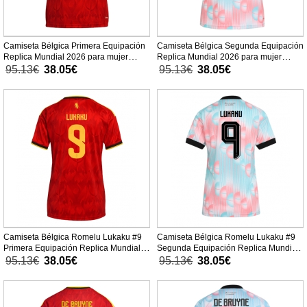
Camiseta Bélgica Primera Equipación
Camiseta Bélgica Segunda Equipación
Replica Mundial 2026 para mujer
Replica Mundial 2026 para mujer
mangas cortas
mangas cortas
95.13€
38.05€
95.13€
38.05€
Camiseta Bélgica Romelu Lukaku #9
Camiseta Bélgica Romelu Lukaku #9
Primera Equipación Replica Mundial
Segunda Equipación Replica Mundial
2026 para mujer mangas cortas
2026 para mujer mangas cortas
95.13€
38.05€
95.13€
38.05€