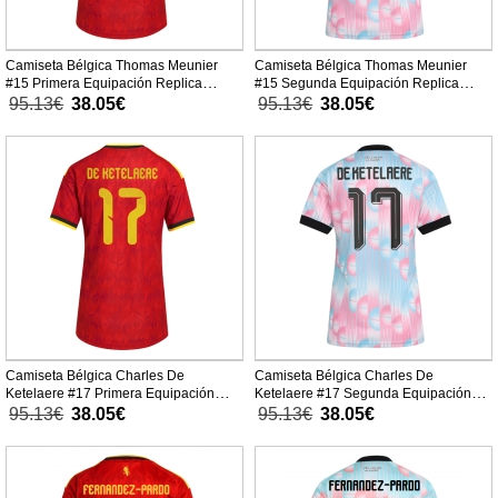
Camiseta Bélgica Thomas Meunier
Camiseta Bélgica Thomas Meunier
#15 Primera Equipación Replica
#15 Segunda Equipación Replica
Mundial 2026 para mujer mangas
Mundial 2026 para mujer mangas
95.13€
38.05€
95.13€
38.05€
cortas
cortas
Camiseta Bélgica Charles De
Camiseta Bélgica Charles De
Ketelaere #17 Primera Equipación
Ketelaere #17 Segunda Equipación
Replica Mundial 2026 para mujer
Replica Mundial 2026 para mujer
95.13€
38.05€
95.13€
38.05€
mangas cortas
mangas cortas