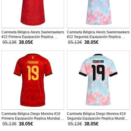
Camiseta Bélgica Alexis Saelemaekers
Camiseta Bélgica Alexis Saelemaekers
#22 Primera Equipación Replica
#22 Segunda Equipación Replica
Mundial 2026 para mujer mangas
Mundial 2026 para mujer mangas
95.13€
38.05€
95.13€
38.05€
cortas
cortas
Camiseta Bélgica Diego Moreira #19
Camiseta Bélgica Diego Moreira #19
Primera Equipación Replica Mundial
Segunda Equipación Replica Mundial
2026 para mujer mangas cortas
2026 para mujer mangas cortas
95.13€
38.05€
95.13€
38.05€