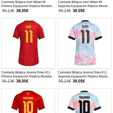
Camiseta Bélgica Axel Witsel #6
Camiseta Bélgica Axel Witsel #6
Primera Equipación Replica Mundial
Segunda Equipación Replica Mundial
2026 para mujer mangas cortas
2026 para mujer mangas cortas
95.13€
38.05€
95.13€
38.05€
Camiseta Bélgica Jeremy Doku #11
Camiseta Bélgica Jeremy Doku #11
Primera Equipación Replica Mundial
Segunda Equipación Replica Mundial
2026 para mujer mangas cortas
2026 para mujer mangas cortas
95.13€
38.05€
95.13€
38.05€