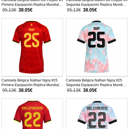
Camiseta Bélgica Maxim De Cuyper #5
Camiseta Bélgica Maxim De Cuyper #5
Primera Equipación Replica Mundial
Segunda Equipación Replica Mundial
2026 para mujer mangas cortas
2026 para mujer mangas cortas
95.13€
38.05€
95.13€
38.05€
Camiseta Bélgica Nathan Ngoy #25
Camiseta Bélgica Nathan Ngoy #25
Primera Equipación Replica Mundial
Segunda Equipación Replica Mundial
2026 para mujer mangas cortas
2026 para mujer mangas cortas
95.13€
38.05€
95.13€
38.05€