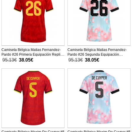
Camiseta Bélgica Matias Fernandez-
Camiseta Bélgica Matias Fernandez-
Pardo #26 Primera Equipación Replica
Pardo #26 Segunda Equipación
Mundial 2026 para mujer mangas
Replica Mundial 2026 para mujer
95.13€
38.05€
95.13€
38.05€
cortas
mangas cortas