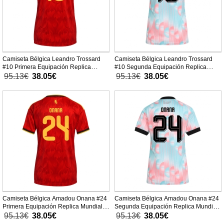
Camiseta Bélgica Leandro Trossard
Camiseta Bélgica Leandro Trossard
#10 Primera Equipación Replica
#10 Segunda Equipación Replica
Mundial 2026 para mujer mangas
Mundial 2026 para mujer mangas
95.13€
38.05€
95.13€
38.05€
cortas
cortas
Camiseta Bélgica Amadou Onana #24
Camiseta Bélgica Amadou Onana #24
Primera Equipación Replica Mundial
Segunda Equipación Replica Mundial
2026 para mujer mangas cortas
2026 para mujer mangas cortas
95.13€
38.05€
95.13€
38.05€