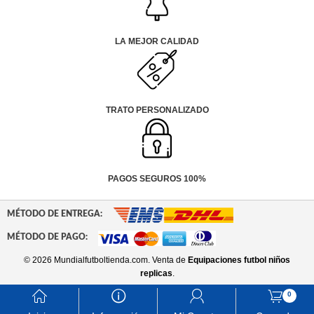
LA MEJOR CALIDAD
TRATO PERSONALIZADO
PAGOS SEGUROS 100%
MÉTODO DE ENTREGA:
MÉTODO DE PAGO:
© 2026 Mundialfutboltienda.com. Venta de
Equipaciones futbol niños
replicas
.
󰃱
󰈢
󰃳
󰃦
0