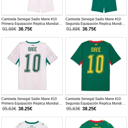
Camiseta Senegal Sadio Mane #10
Camiseta Senegal Sadio Mane #10
Primera Equipación Replica Mundial
Segunda Equipación Replica Mundial
2026 para niños mangas cortas (+
2026 para niños mangas cortas (+
91.88€
36.75€
91.88€
36.75€
Pantalones cortos)
Pantalones cortos)
Camiseta Senegal Sadio Mane #10
Camiseta Senegal Sadio Mane #10
Primera Equipación Replica Mundial
Segunda Equipación Replica Mundial
2026 mangas cortas
2026 mangas cortas
95.63€
38.25€
95.63€
38.25€