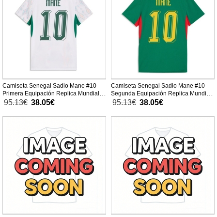
Camiseta Senegal Sadio Mane #10
Camiseta Senegal Sadio Mane #10
Primera Equipación Replica Mundial
Segunda Equipación Replica Mundial
2026 para mujer mangas cortas
2026 para mujer mangas cortas
95.13€
38.05€
95.13€
38.05€