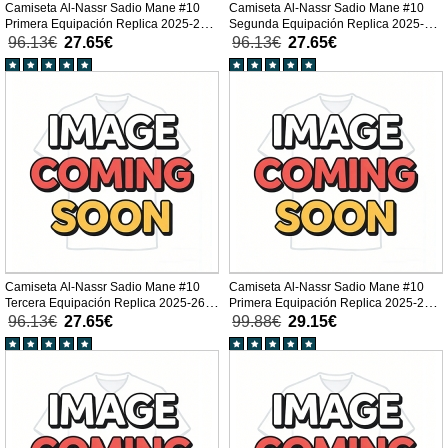
Camiseta Al-Nassr Sadio Mane #10
Camiseta Al-Nassr Sadio Mane #10
Primera Equipación Replica 2025-26
Segunda Equipación Replica 2025-26
para niños mangas cortas (+
para niños mangas cortas (+
96.13€
27.65€
96.13€
27.65€
Pantalones cortos)
Pantalones cortos)
Camiseta Al-Nassr Sadio Mane #10
Camiseta Al-Nassr Sadio Mane #10
Tercera Equipación Replica 2025-26
Primera Equipación Replica 2025-26
para niños mangas cortas (+
mangas cortas
96.13€
27.65€
99.88€
29.15€
Pantalones cortos)