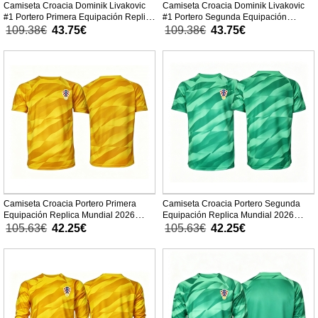
Camiseta Croacia Dominik Livakovic
Camiseta Croacia Dominik Livakovic
#1 Portero Primera Equipación Replica
#1 Portero Segunda Equipación
Mundial 2026 para niños mangas
Replica Mundial 2026 para niños
109.38€
43.75€
109.38€
43.75€
largas (+ Pantalones cortos)
mangas largas (+ Pantalones cortos)
Camiseta Croacia Portero Primera
Camiseta Croacia Portero Segunda
Equipación Replica Mundial 2026
Equipación Replica Mundial 2026
mangas cortas
mangas cortas
105.63€
42.25€
105.63€
42.25€