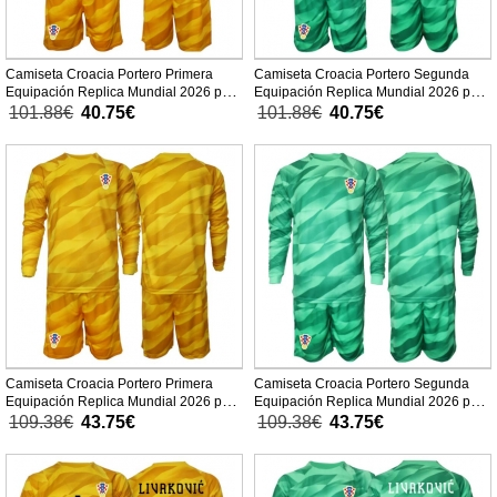
Camiseta Croacia Portero Primera
Camiseta Croacia Portero Segunda
Equipación Replica Mundial 2026 para
Equipación Replica Mundial 2026 para
niños mangas cortas (+ Pantalones
niños mangas cortas (+ Pantalones
101.88€
40.75€
101.88€
40.75€
cortos)
cortos)
Camiseta Croacia Portero Primera
Camiseta Croacia Portero Segunda
Equipación Replica Mundial 2026 para
Equipación Replica Mundial 2026 para
niños mangas largas (+ Pantalones
niños mangas largas (+ Pantalones
109.38€
43.75€
109.38€
43.75€
cortos)
cortos)