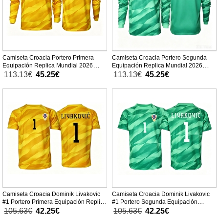
Camiseta Croacia Portero Primera
Camiseta Croacia Portero Segunda
Equipación Replica Mundial 2026
Equipación Replica Mundial 2026
mangas largas
mangas largas
113.13€
45.25€
113.13€
45.25€
Camiseta Croacia Dominik Livakovic
Camiseta Croacia Dominik Livakovic
#1 Portero Primera Equipación Replica
#1 Portero Segunda Equipación
Mundial 2026 mangas cortas
Replica Mundial 2026 mangas cortas
105.63€
42.25€
105.63€
42.25€