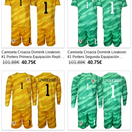
Camiseta Croacia Dominik Livakovic
Camiseta Croacia Dominik Livakovic
#1 Portero Primera Equipación Replica
#1 Portero Segunda Equipación
Mundial 2026 para niños mangas
Replica Mundial 2026 para niños
101.88€
40.75€
101.88€
40.75€
cortas (+ Pantalones cortos)
mangas cortas (+ Pantalones cortos)