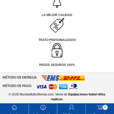
LA MEJOR CALIDAD
TRATO PERSONALIZADO
PAGOS SEGUROS 100%
MÉTODO DE ENTREGA:
MÉTODO DE PAGO:
© 2026 Mundialfutboltienda.com. Venta de
Equipaciones futbol niños
replicas
.
󰃱
󰈢
󰃳
󰃦
0