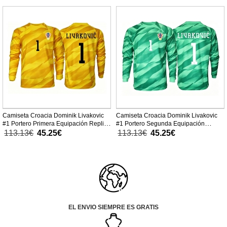
Camiseta Croacia Dominik Livakovic
Camiseta Croacia Dominik Livakovic
#1 Portero Primera Equipación Replica
#1 Portero Segunda Equipación
Mundial 2026 mangas largas
Replica Mundial 2026 mangas largas
113.13€
45.25€
113.13€
45.25€
EL ENVIO SIEMPRE ES GRATIS