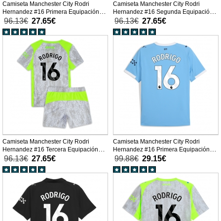
Camiseta Manchester City Rodri
Camiseta Manchester City Rodri
Hernandez #16 Primera Equipación
Hernandez #16 Segunda Equipación
Replica 2025-26 para niños mangas
Replica 2025-26 para niños mangas
96.13€
27.65€
96.13€
27.65€
cortas (+ Pantalones cortos)
cortas (+ Pantalones cortos)
Camiseta Manchester City Rodri
Camiseta Manchester City Rodri
Hernandez #16 Tercera Equipación
Hernandez #16 Primera Equipación
Replica 2025-26 para niños mangas
Replica 2025-26 mangas cortas
96.13€
27.65€
99.88€
29.15€
cortas (+ Pantalones cortos)