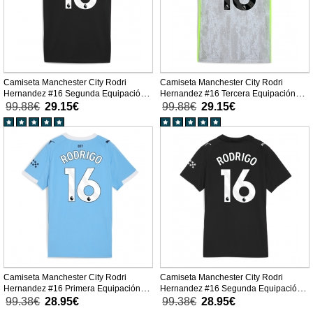
Camiseta Manchester City Rodri
Camiseta Manchester City Rodri
Hernandez #16 Segunda Equipación
Hernandez #16 Tercera Equipación
Replica 2025-26 mangas cortas
Replica 2025-26 mangas cortas
99.88€
29.15€
99.88€
29.15€
Camiseta Manchester City Rodri
Camiseta Manchester City Rodri
Hernandez #16 Primera Equipación
Hernandez #16 Segunda Equipación
Replica 2025-26 para mujer mangas
Replica 2025-26 para mujer mangas
99.38€
28.95€
99.38€
28.95€
cortas
cortas