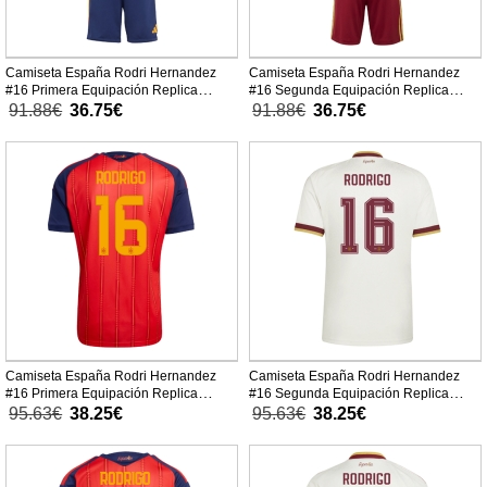
Camiseta España Rodri Hernandez
Camiseta España Rodri Hernandez
#16 Primera Equipación Replica
#16 Segunda Equipación Replica
Mundial 2026 para niños mangas
Mundial 2026 para niños mangas
91.88€
36.75€
91.88€
36.75€
cortas (+ Pantalones cortos)
cortas (+ Pantalones cortos)
Camiseta España Rodri Hernandez
Camiseta España Rodri Hernandez
#16 Primera Equipación Replica
#16 Segunda Equipación Replica
Mundial 2026 mangas cortas
Mundial 2026 mangas cortas
95.63€
38.25€
95.63€
38.25€