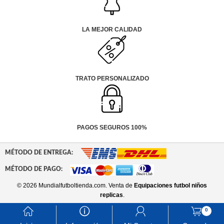
LA MEJOR CALIDAD
TRATO PERSONALIZADO
PAGOS SEGUROS 100%
MÉTODO DE ENTREGA:
MÉTODO DE PAGO:
© 2026 Mundialfutboltienda.com. Venta de
Equipaciones futbol niños
replicas
.
󰃱
󰈢
󰃳
󰃦
0