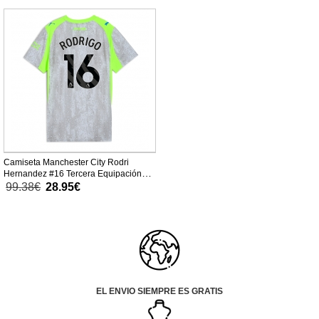
Camiseta Manchester City Rodri
Hernandez #16 Tercera Equipación
Replica 2025-26 para mujer mangas
99.38€
28.95€
cortas
EL ENVIO SIEMPRE ES GRATIS