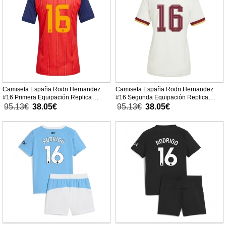
Camiseta España Rodri Hernandez
Camiseta España Rodri Hernandez
#16 Primera Equipación Replica
#16 Segunda Equipación Replica
Mundial 2026 para mujer mangas
Mundial 2026 para mujer mangas
95.13€
38.05€
95.13€
38.05€
cortas
cortas