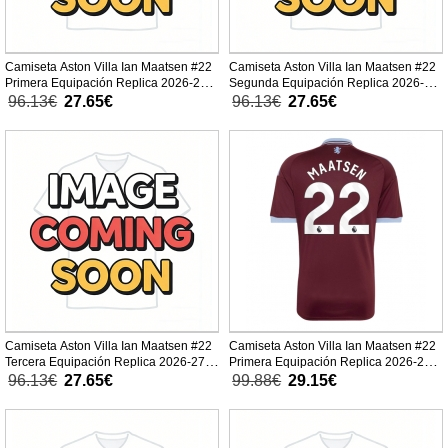
Camiseta Aston Villa Ian Maatsen #22
Camiseta Aston Villa Ian Maatsen #22
Primera Equipación Replica 2026-27
Segunda Equipación Replica 2026-27
para niños mangas cortas (+
para niños mangas cortas (+
96.13€
27.65€
96.13€
27.65€
Pantalones cortos)
Pantalones cortos)
Camiseta Aston Villa Ian Maatsen #22
Camiseta Aston Villa Ian Maatsen #22
Tercera Equipación Replica 2026-27
Primera Equipación Replica 2026-27
para niños mangas cortas (+
mangas cortas
96.13€
27.65€
99.88€
29.15€
Pantalones cortos)