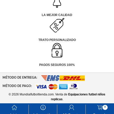
LA MEJOR CALIDAD
TRATO PERSONALIZADO
PAGOS SEGUROS 100%
MÉTODO DE ENTREGA:
MÉTODO DE PAGO:
© 2026 Mundialfutboltienda.com. Venta de
Equipaciones futbol niños
replicas
.
󰃱
󰈢
󰃳
󰃦
0