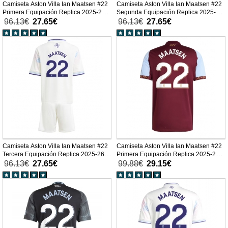
Camiseta Aston Villa Ian Maatsen #22
Camiseta Aston Villa Ian Maatsen #22
Primera Equipación Replica 2025-26
Segunda Equipación Replica 2025-26
para niños mangas cortas (+
para niños mangas cortas (+
96.13€
27.65€
96.13€
27.65€
Pantalones cortos)
Pantalones cortos)
Camiseta Aston Villa Ian Maatsen #22
Camiseta Aston Villa Ian Maatsen #22
Tercera Equipación Replica 2025-26
Primera Equipación Replica 2025-26
para niños mangas cortas (+
mangas cortas
96.13€
27.65€
99.88€
29.15€
Pantalones cortos)