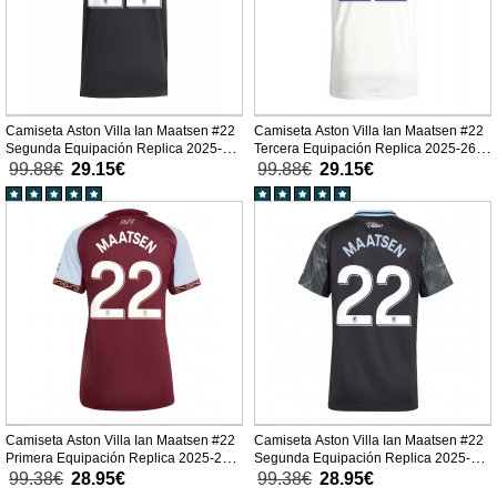
Camiseta Aston Villa Ian Maatsen #22
Camiseta Aston Villa Ian Maatsen #22
Segunda Equipación Replica 2025-26
Tercera Equipación Replica 2025-26
mangas cortas
mangas cortas
99.88€
29.15€
99.88€
29.15€
Camiseta Aston Villa Ian Maatsen #22
Camiseta Aston Villa Ian Maatsen #22
Primera Equipación Replica 2025-26
Segunda Equipación Replica 2025-26
para mujer mangas cortas
para mujer mangas cortas
99.38€
28.95€
99.38€
28.95€