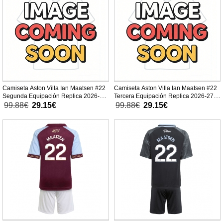
Camiseta Aston Villa Ian Maatsen #22
Camiseta Aston Villa Ian Maatsen #22
Segunda Equipación Replica 2026-27
Tercera Equipación Replica 2026-27
mangas cortas
mangas cortas
99.88€
29.15€
99.88€
29.15€