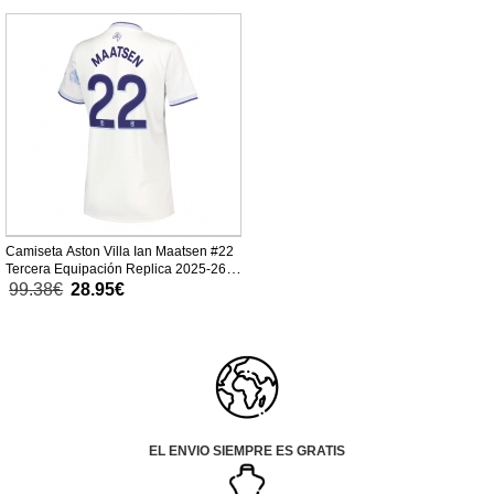
Camiseta Aston Villa Ian Maatsen #22
Tercera Equipación Replica 2025-26
para mujer mangas cortas
99.38€
28.95€
EL ENVIO SIEMPRE ES GRATIS