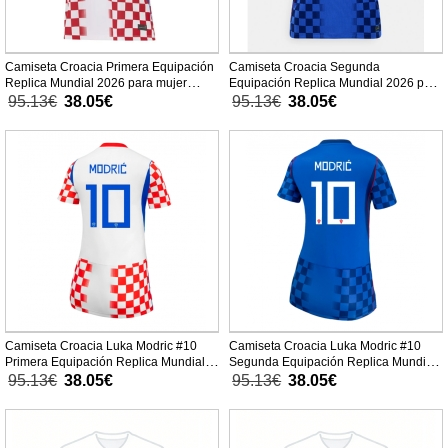
Camiseta Croacia Primera Equipación
Camiseta Croacia Segunda
Replica Mundial 2026 para mujer
Equipación Replica Mundial 2026 para
mangas cortas
mujer mangas cortas
95.13€
38.05€
95.13€
38.05€
Camiseta Croacia Luka Modric #10
Camiseta Croacia Luka Modric #10
Primera Equipación Replica Mundial
Segunda Equipación Replica Mundial
2026 para mujer mangas cortas
2026 para mujer mangas cortas
95.13€
38.05€
95.13€
38.05€