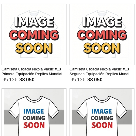
Camiseta Croacia Nikola Vlasic #13
Camiseta Croacia Nikola Vlasic #13
Primera Equipación Replica Mundial
Segunda Equipación Replica Mundial
2026 para mujer mangas cortas
2026 para mujer mangas cortas
95.13€
38.05€
95.13€
38.05€