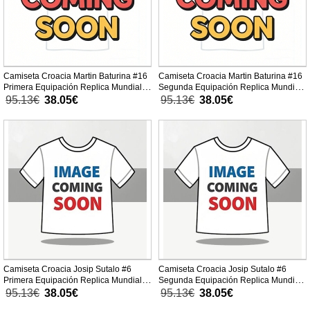
Camiseta Croacia Martin Baturina #16
Camiseta Croacia Martin Baturina #16
Primera Equipación Replica Mundial
Segunda Equipación Replica Mundial
2026 para mujer mangas cortas
2026 para mujer mangas cortas
95.13€
38.05€
95.13€
38.05€
Camiseta Croacia Josip Sutalo #6
Camiseta Croacia Josip Sutalo #6
Primera Equipación Replica Mundial
Segunda Equipación Replica Mundial
2026 para mujer mangas cortas
2026 para mujer mangas cortas
95.13€
38.05€
95.13€
38.05€