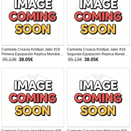
Camiseta Croacia Kristijan Jakic #18
Camiseta Croacia Kristijan Jakic #18
Primera Equipación Replica Mundial
Segunda Equipación Replica Mundial
2026 para mujer mangas cortas
2026 para mujer mangas cortas
95.13€
38.05€
95.13€
38.05€