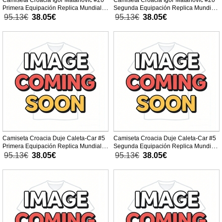
Camiseta Croacia Igor Matanovic #20
Camiseta Croacia Igor Matanovic #20
Primera Equipación Replica Mundial
Segunda Equipación Replica Mundial
2026 para mujer mangas cortas
2026 para mujer mangas cortas
95.13€
38.05€
95.13€
38.05€
Camiseta Croacia Duje Caleta-Car #5
Camiseta Croacia Duje Caleta-Car #5
Primera Equipación Replica Mundial
Segunda Equipación Replica Mundial
2026 para mujer mangas cortas
2026 para mujer mangas cortas
95.13€
38.05€
95.13€
38.05€