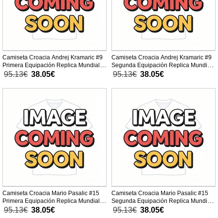
Camiseta Croacia Andrej Kramaric #9
Camiseta Croacia Andrej Kramaric #9
Primera Equipación Replica Mundial
Segunda Equipación Replica Mundial
2026 para mujer mangas cortas
2026 para mujer mangas cortas
95.13€
38.05€
95.13€
38.05€
Camiseta Croacia Mario Pasalic #15
Camiseta Croacia Mario Pasalic #15
Primera Equipación Replica Mundial
Segunda Equipación Replica Mundial
2026 para mujer mangas cortas
2026 para mujer mangas cortas
95.13€
38.05€
95.13€
38.05€