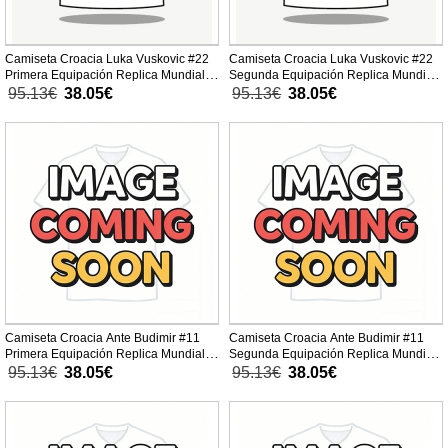
Camiseta Croacia Luka Vuskovic #22
Camiseta Croacia Luka Vuskovic #22
Primera Equipación Replica Mundial
Segunda Equipación Replica Mundial
2026 para mujer mangas cortas
2026 para mujer mangas cortas
95.13€
38.05€
95.13€
38.05€
Camiseta Croacia Ante Budimir #11
Camiseta Croacia Ante Budimir #11
Primera Equipación Replica Mundial
Segunda Equipación Replica Mundial
2026 para mujer mangas cortas
2026 para mujer mangas cortas
95.13€
38.05€
95.13€
38.05€