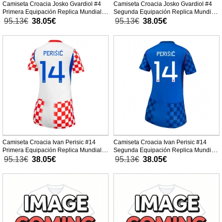
Camiseta Croacia Josko Gvardiol #4
Camiseta Croacia Josko Gvardiol #4
Primera Equipación Replica Mundial
Segunda Equipación Replica Mundial
2026 para mujer mangas cortas
2026 para mujer mangas cortas
95.13€
38.05€
95.13€
38.05€
Camiseta Croacia Ivan Perisic #14
Camiseta Croacia Ivan Perisic #14
Primera Equipación Replica Mundial
Segunda Equipación Replica Mundial
2026 para mujer mangas cortas
2026 para mujer mangas cortas
95.13€
38.05€
95.13€
38.05€