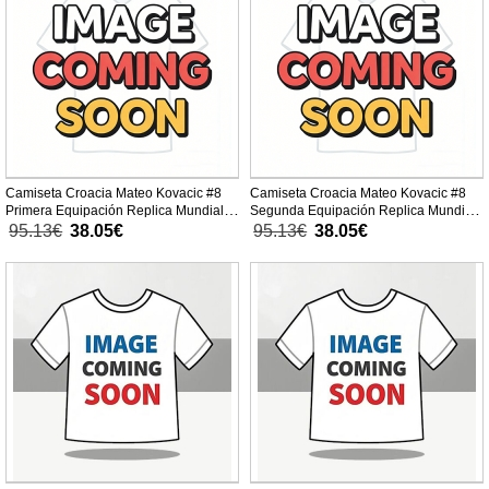
Camiseta Croacia Mateo Kovacic #8
Camiseta Croacia Mateo Kovacic #8
Primera Equipación Replica Mundial
Segunda Equipación Replica Mundial
2026 para mujer mangas cortas
2026 para mujer mangas cortas
95.13€
38.05€
95.13€
38.05€