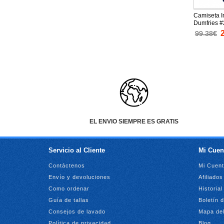
Camiseta I
Dumfries #
Replica 20
99.38€
mangas co
EL ENVIO SIEMPRE ES GRATIS
Servicio al Cliente
Mi Cuen
Contáctenos
Mi Cuen
Envío y devoluciones
Afiliados
Como ordenar
Historia
Guía de tallas
Boletín 
Consejos de lavado
Mapa del
Política de privacidad
Blog