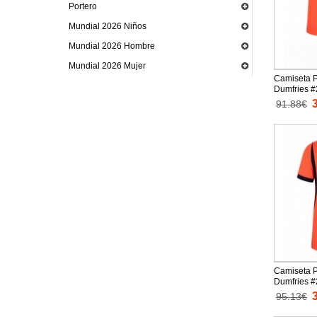
Portero
Mundial 2026 Niños
Mundial 2026 Hombre
Mundial 2026 Mujer
Camiseta P
Dumfries #
Replica Mu
91.88€
mangas cor
cortos)
Camiseta P
Dumfries #
Replica Mu
95.13€
mangas co