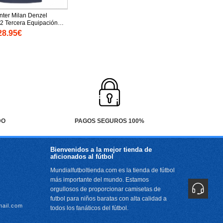
nter Milan Denzel
2 Tercera Equipación
25-26 para mujer
28.95€
rtas
DO
PAGOS SEGUROS 100%
Bienvenidos a la mejor tienda de
aficionados al fútbol
Mundialfutboltienda.com es la tienda de fútbol
más importante del mundo. Estamos
orgullosos de proporcionar camisetas de
futbol para niños baratas con alta calidad a
mail.com
todos los fanáticos del fútbol.