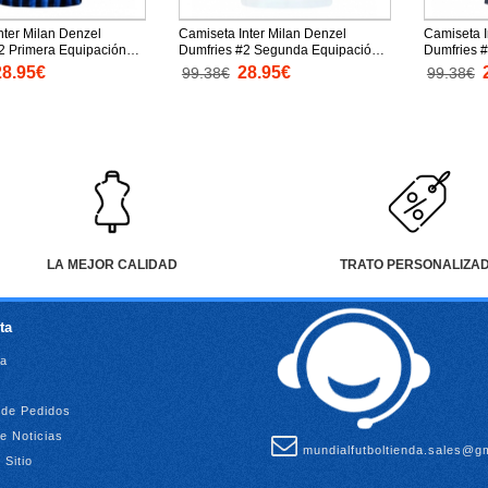
nter Milan Denzel
Camiseta Inter Milan Denzel
Camiseta I
2 Primera Equipación
Dumfries #2 Segunda Equipación
Dumfries #
25-26 para mujer
Replica 2025-26 para mujer
Replica 20
28.95€
28.95€
99.38€
99.38€
rtas
mangas cortas
mangas co
LA MEJOR CALIDAD
TRATO PERSONALIZA
ta
ta
l de Pedidos
de Noticias
mundialfutboltienda.sales@g
 Sitio