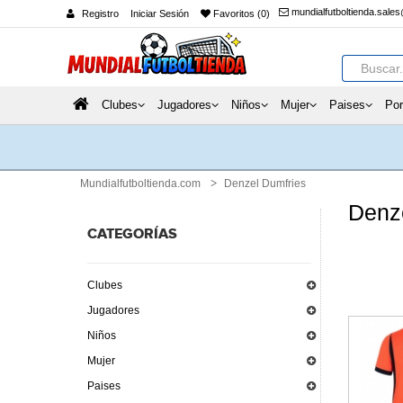
mundialfutboltienda.sale
Registro
Iniciar Sesión
Favoritos (0)
Clubes
Jugadores
Niños
Mujer
Paises
Por
Mundialfutboltienda.com
Denzel Dumfries
Denz
CATEGORÍAS
Clubes
Jugadores
Niños
Mujer
Paises