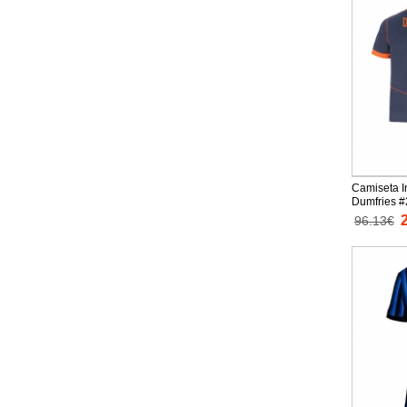
Camiseta I
Dumfries #
Replica 20
96.13€
mangas cor
cortos)