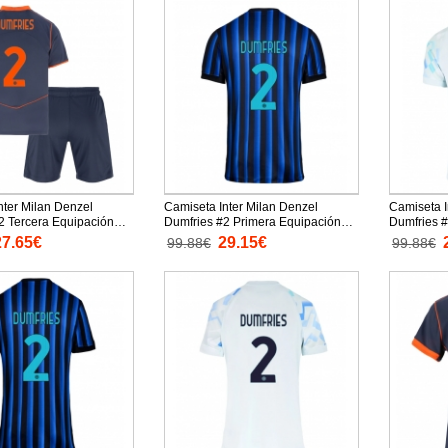
nter Milan Denzel
Camiseta Inter Milan Denzel
Camiseta I
2 Tercera Equipación
Dumfries #2 Primera Equipación
Dumfries 
25-26 para niños
Replica 2025-26 mangas cortas
Replica 2
27.65€
29.15€
99.88€
99.88€
tas (+ Pantalones