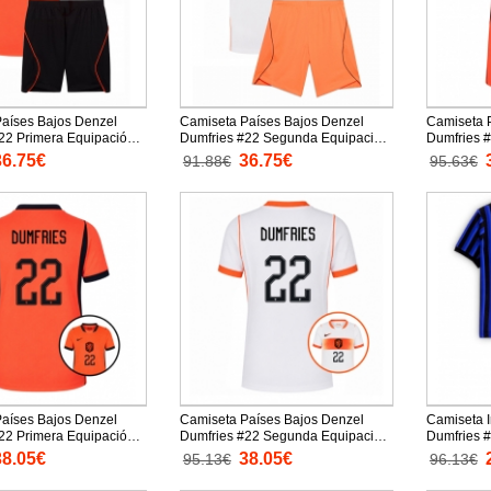
aíses Bajos Denzel
Camiseta Países Bajos Denzel
Camiseta 
22 Primera Equipación
Dumfries #22 Segunda Equipación
Dumfries 
ndial 2026 para niños
Replica Mundial 2026 para niños
Replica M
36.75€
36.75€
91.88€
95.63€
tas (+ Pantalones
mangas cortas (+ Pantalones
cortas
cortos)
aíses Bajos Denzel
Camiseta Países Bajos Denzel
Camiseta I
22 Primera Equipación
Dumfries #22 Segunda Equipación
Dumfries #
ndial 2026 para mujer
Replica Mundial 2026 para mujer
Replica 20
38.05€
38.05€
95.13€
96.13€
rtas
mangas cortas
mangas cor
cortos)