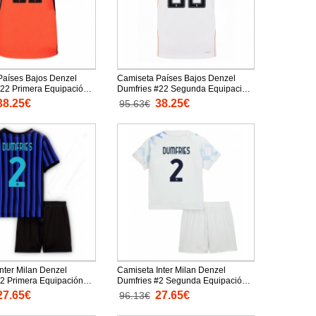
Países Bajos Denzel
Camiseta Países Bajos Denzel
#22 Primera Equipación
Dumfries #22 Segunda Equipación
undial 2026 mangas
Replica Mundial 2026 mangas
38.25€
38.25€
95.63€
cortas
nter Milan Denzel
Camiseta Inter Milan Denzel
2 Primera Equipación
Dumfries #2 Segunda Equipación
25-26 para niños
Replica 2025-26 para niños
27.65€
27.65€
96.13€
tas (+ Pantalones
mangas cortas (+ Pantalones
cortos)