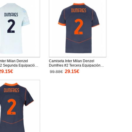
nter Milan Denzel
Camiseta Inter Milan Denzel
#2 Segunda Equipación
Dumfries #2 Tercera Equipación
025-26 mangas cortas
Replica 2025-26 mangas cortas
29.15€
29.15€
99.88€